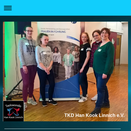
TKD Han Kook Linnich e.V.